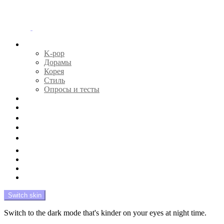
Menu
Главная
K-pop
Дорамы
Корея
Стиль
Опросы и тесты
Тесты 🔮
Новости 🔥
Профайлы 🕵️‍♀️
Дебюты и камбэки 🦄
Что посмотреть 📺
Мой биас 😍
Красота 🛀
Рандом 🎲
На модерации
Switch skin
Switch to the dark mode that's kinder on your eyes at night time.