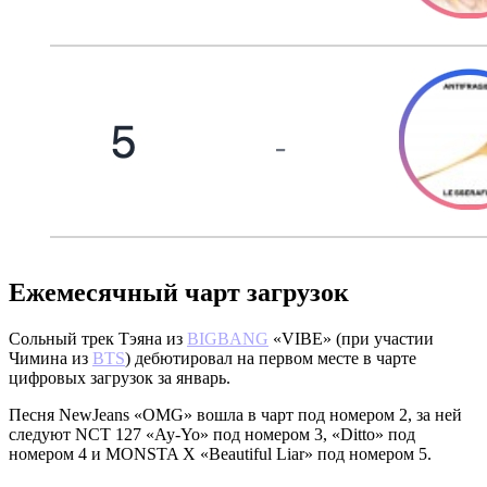
Ежемесячный чарт загрузок
Сольный трек Тэяна из
BIGBANG
«VIBE» (при участии
Чимина из
BTS
) дебютировал на первом месте в чарте
цифровых загрузок за январь.
Песня NewJeans «OMG» вошла в чарт под номером 2, за ней
следуют NCT 127 «Ay-Yo» под номером 3, «Ditto» под
номером 4 и MONSTA X «Beautiful Liar» под номером 5.