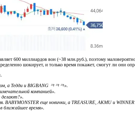
ляет 600 миллиардов вон (~38 млн.руб.), поэтому маловероятно,
определенно шокирует, и только время покажет, смогут ли они 
.
оком, а Тедди и BIGBANG ㅋㅋㅋ».
имечательной компанией».
 делают?».
емя. BABYMONSTER еще новички, а TREASURE, AKMU и WINNER —
в ближайшее время».