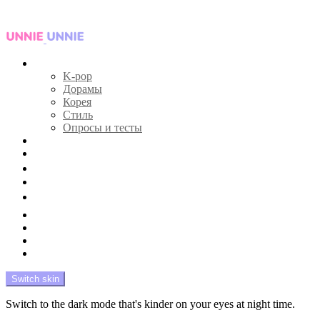
Menu
Главная
K-pop
Дорамы
Корея
Стиль
Опросы и тесты
Тесты 🔮
Новости 🔥
Профайлы 🕵️‍♀️
Дебюты и камбэки 🦄
Что посмотреть 📺
Мой биас 😍
Красота 🛀
Рандом 🎲
На модерации
Switch skin
Switch to the dark mode that's kinder on your eyes at night time.