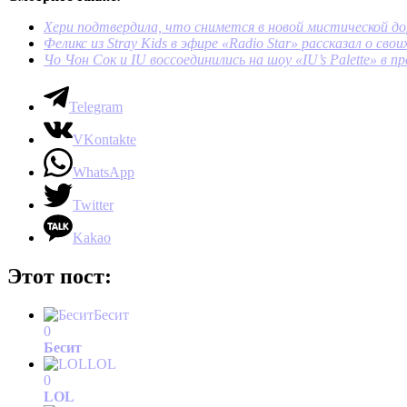
Хери подтвердила, что снимется в новой мистической д
Феликс из Stray Kids в эфире «Radio Star» рассказал о св
Чо Чон Сок и IU воссоединились на шоу «IU’s Palette» в
Telegram
VKontakte
WhatsApp
Twitter
Kakao
Этот пост:
Бесит
0
Бесит
LOL
0
LOL