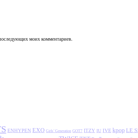
ля последующих моих комментариев.
TS
kpop
EXO
LE 
IVE
ENHYPEN
ITZY
IU
GOT7
Girls’ Generation