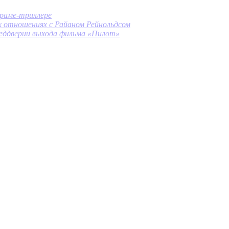
ораме-триллере
оих отношениях с Райаном Рейнольдсом
 преддверии выхода фильма «Пилот»