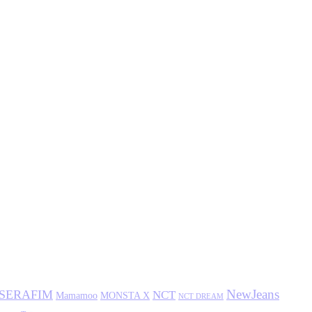
NewJeans
SSERAFIM
NCT
MONSTA X
Mamamoo
NCT DREAM