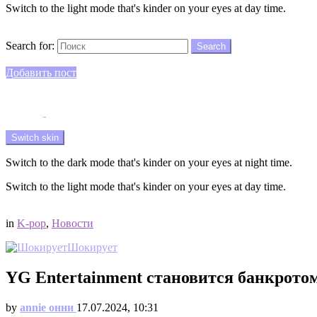
Switch to the light mode that's kinder on your eyes at day time.
Search
Search for:
Search
Login
Добавить пост
Menu
Switch skin
Switch to the dark mode that's kinder on your eyes at night time.
Switch to the light mode that's kinder on your eyes at day time.
Login
in
K-pop
,
Новости
Шокирует
YG Entertainment становится банкрото
by
annie онни
17.07.2024, 10:31