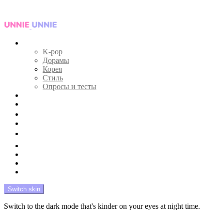
Menu
Главная
K-pop
Дорамы
Корея
Стиль
Опросы и тесты
Тесты 🔮
Новости 🔥
Профайлы 🕵️‍♀️
Дебюты и камбэки 🦄
Что посмотреть 📺
Мой биас 😍
Красота 🛀
Рандом 🎲
На модерации
Switch skin
Switch to the dark mode that's kinder on your eyes at night time.