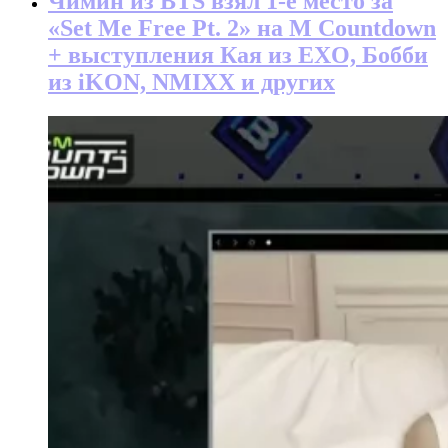
Чимин из BTS взял 1-е место за
«Set Me Free Pt. 2» на M Countdown
+ выступления Кая из EXO, Бобби
из iKON, NMIXX и других