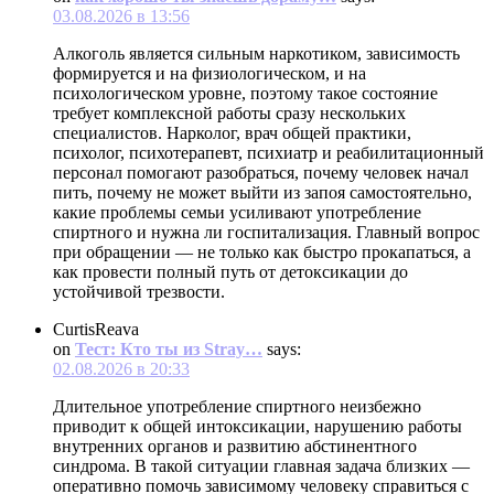
03.08.2026 в 13:56
Алкоголь является сильным наркотиком, зависимость
формируется и на физиологическом, и на
психологическом уровне, поэтому такое состояние
требует комплексной работы сразу нескольких
специалистов. Нарколог, врач общей практики,
психолог, психотерапевт, психиатр и реабилитационный
персонал помогают разобраться, почему человек начал
пить, почему не может выйти из запоя самостоятельно,
какие проблемы семьи усиливают употребление
спиртного и нужна ли госпитализация. Главный вопрос
при обращении — не только как быстро прокапаться, а
как провести полный путь от детоксикации до
устойчивой трезвости.
CurtisReava
on
Тест: Кто ты из Stray…
says:
02.08.2026 в 20:33
Длительное употребление спиртного неизбежно
приводит к общей интоксикации, нарушению работы
внутренних органов и развитию абстинентного
синдрома. В такой ситуации главная задача близких —
оперативно помочь зависимому человеку справиться с