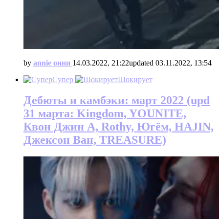
by
annie онни
14.03.2022, 21:22
updated
03.11.2022, 13:54
Супер
Шокирует
Дебюты и камбэки: март 2022 (upd
31 марта: Kingdom, YOUNITE,
Квон Джин А, Rothy, Югём, HAJIN,
Джексон Ван, TREASURE)