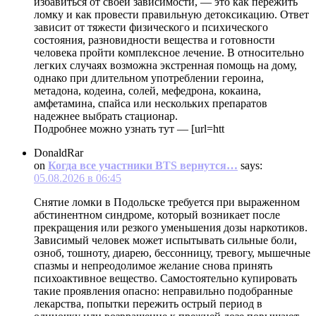
избавиться от своей зависимости, — это как пережить
ломку и как провести правильную детоксикацию. Ответ
зависит от тяжести физического и психического
состояния, разновидности вещества и готовности
человека пройти комплексное лечение. В относительно
легких случаях возможна экстренная помощь на дому,
однако при длительном употреблении героина,
метадона, кодеина, солей, мефедрона, кокаина,
амфетамина, спайса или нескольких препаратов
надежнее выбрать стационар.
Подробнее можно узнать тут — [url=htt
DonaldRar
on
Когда все участники BTS вернутся…
says:
05.08.2026 в 06:45
Снятие ломки в Подольске требуется при выраженном
абстинентном синдроме, который возникает после
прекращения или резкого уменьшения дозы наркотиков.
Зависимый человек может испытывать сильные боли,
озноб, тошноту, диарею, бессонницу, тревогу, мышечные
спазмы и непреодолимое желание снова принять
психоактивное вещество. Самостоятельно купировать
такие проявления опасно: неправильно подобранные
лекарства, попытки пережить острый период в