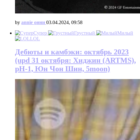
by
annie онни
03.04.2024, 09:58
Супер
Грустный
Милый
LOL
Дебюты и камбэки: октябрь 2023
(upd 31 октября: Хиджин (ARTMS),
pH-1, Юн Чон Шин, 5moon)