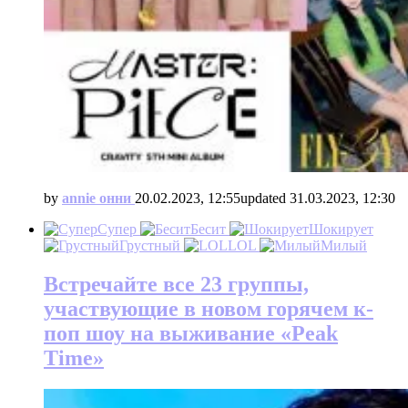
by
annie онни
20.02.2023, 12:55
updated
31.03.2023, 12:30
Супер
Бесит
Шокирует
Грустный
LOL
Милый
Встречайте все 23 группы,
участвующие в новом горячем к-
поп шоу на выживание «Peak
Time»