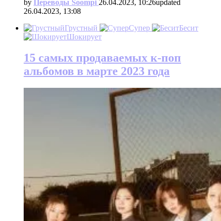
by
Переводы Soompi
26.04.2023, 10:26
updated
26.04.2023, 13:08
Грустный
Супер
Бесит
Шокирует
15 самых продаваемых к-поп
альбомов в марте 2023 года