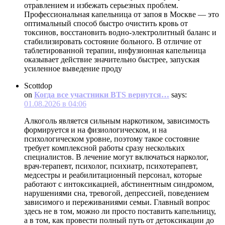
отравлением и избежать серьезных проблем.
Профессиональная капельница от запоя в Москве — это
оптимальный способ быстро очистить кровь от
токсинов, восстановить водно-электролитный баланс и
стабилизировать состояние больного. В отличие от
таблетированной терапии, инфузионная капельница
оказывает действие значительно быстрее, запуская
усиленное выведение проду
Scottdop
on
Когда все участники BTS вернутся…
says:
01.08.2026 в 04:06
Алкоголь является сильным наркотиком, зависимость
формируется и на физиологическом, и на
психологическом уровне, поэтому такое состояние
требует комплексной работы сразу нескольких
специалистов. В лечение могут включаться нарколог,
врач-терапевт, психолог, психиатр, психотерапевт,
медсестры и реабилитационный персонал, которые
работают с интоксикацией, абстинентным синдромом,
нарушениями сна, тревогой, депрессией, поведением
зависимого и переживаниями семьи. Главный вопрос
здесь не в том, можно ли просто поставить капельницу,
а в том, как провести полный путь от детоксикации до