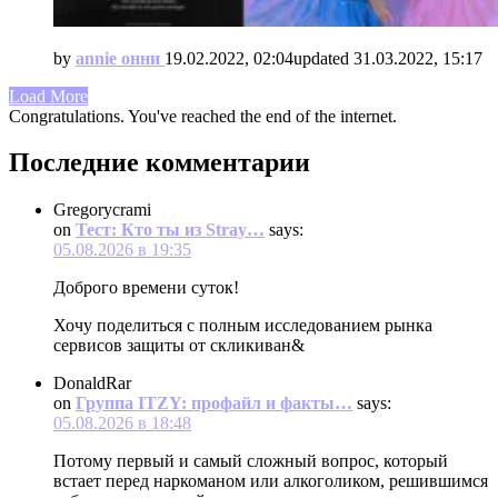
by
annie онни
19.02.2022, 02:04
updated
31.03.2022, 15:17
Load More
Congratulations. You've reached the end of the internet.
Последние комментарии
Gregorycrami
on
Тест: Кто ты из Stray…
says:
05.08.2026 в 19:35
Доброго времени суток!
Хочу поделиться с полным исследованием рынка
сервисов защиты от скликиван&
DonaldRar
on
Группа ITZY: профайл и факты…
says:
05.08.2026 в 18:48
Потому первый и самый сложный вопрос, который
встает перед наркоманом или алкоголиком, решившимся