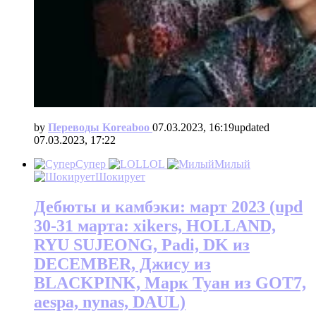
by
Переводы Koreaboo
07.03.2023, 16:19
updated
07.03.2023, 17:22
Супер
LOL
Милый
Шокирует
Дебюты и камбэки: март 2023 (upd
30-31 марта: xikers, HOLLAND,
RYU SUJEONG, Padi, DK из
DECEMBER, Джису из
BLACKPINK, Марк Туан из GOT7,
aespa, nynas, DAUL)