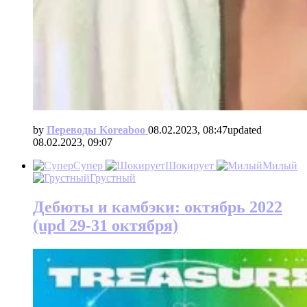
by
Переводы Koreaboo
08.02.2023, 08:47
updated
08.02.2023, 09:07
Супер
Шокирует
Милый
Грустный
Дебюты и камбэки: октябрь 2022
(upd 29-31 октября)