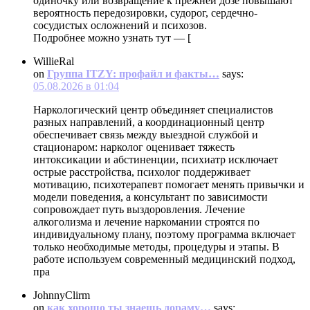
одиночку или возвращение к прежней дозе повышают
вероятность передозировки, судорог, сердечно-
сосудистых осложнений и психозов.
Подробнее можно узнать тут — [
WillieRal
on
Группа ITZY: профайл и факты…
says:
05.08.2026 в 01:04
Наркологический центр объединяет специалистов
разных направлений, а координационный центр
обеспечивает связь между выездной службой и
стационаром: нарколог оценивает тяжесть
интоксикации и абстиненции, психиатр исключает
острые расстройства, психолог поддерживает
мотивацию, психотерапевт помогает менять привычки и
модели поведения, а консультант по зависимости
сопровождает путь выздоровления. Лечение
алкоголизма и лечение наркомании строятся по
индивидуальному плану, поэтому программа включает
только необходимые методы, процедуры и этапы. В
работе используем современный медицинский подход,
пра
JohnnyClirm
on
как хорошо ты знаешь дораму…
says: