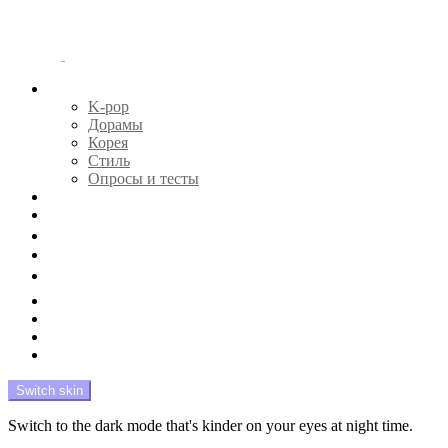
Menu
Главная
K-pop
Дорамы
Корея
Стиль
Опросы и тесты
Тесты 🔮
Новости 🔥
Профайлы 🕵️‍♀️
Дебюты и камбэки 🦄
Что посмотреть 📺
Мой биас 😍
Красота 🛀
Рандом 🎲
На модерации
Switch skin
Switch to the dark mode that's kinder on your eyes at night time.