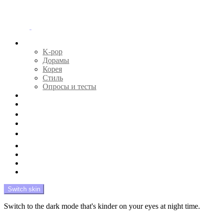
Menu
Главная
K-pop
Дорамы
Корея
Стиль
Опросы и тесты
Тесты 🔮
Новости 🔥
Профайлы 🕵️‍♀️
Дебюты и камбэки 🦄
Что посмотреть 📺
Мой биас 😍
Красота 🛀
Рандом 🎲
На модерации
Switch skin
Switch to the dark mode that's kinder on your eyes at night time.