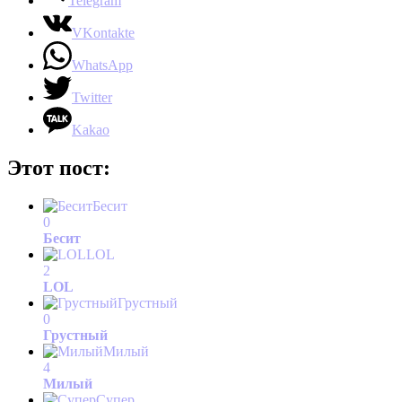
Telegram
VKontakte
WhatsApp
Twitter
Kakao
Этот пост:
Бесит
0
Бесит
LOL
2
LOL
Грустный
0
Грустный
Милый
4
Милый
Супер