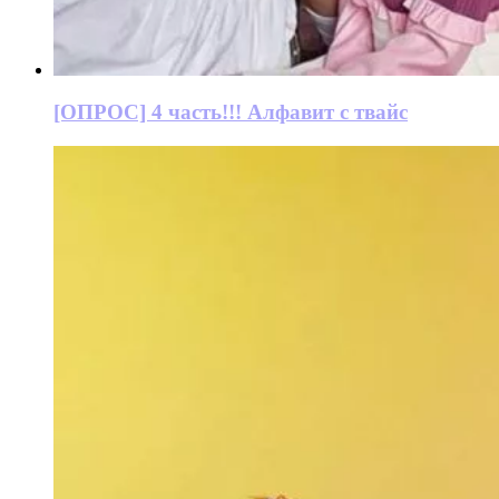
[ОПРОС] 4 часть!!! Алфавит с твайс