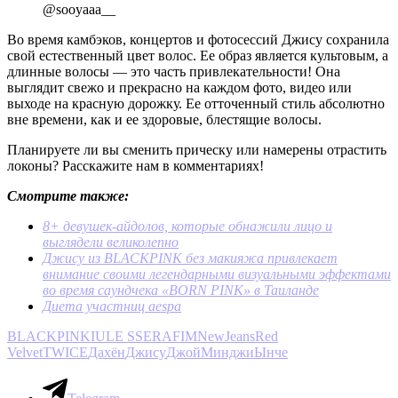
@sooyaaa__
Во время камбэков, концертов и фотосессий Джису сохранила
свой естественный цвет волос. Ее образ является культовым, а
длинные волосы — это часть привлекательности! Она
выглядит свежо и прекрасно на каждом фото, видео или
выходе на красную дорожку. Ее отточенный стиль абсолютно
вне времени, как и ее здоровые, блестящие волосы.
Планируете ли вы сменить прическу или намерены отрастить
локоны? Расскажите нам в комментариях!
Смотрите также:
8+ девушек-айдолов, которые обнажили лицо и
выглядели великолепно
Джису из BLACKPINK без макияжа привлекает
внимание своими легендарными визуальными эффектами
во время саундчека «BORN PINK» в Таиланде
Диета участниц aespa
BLACKPINK
IU
LE SSERAFIM
NewJeans
Red
Velvet
TWICE
Дахён
Джису
Джой
Минджи
Ынче