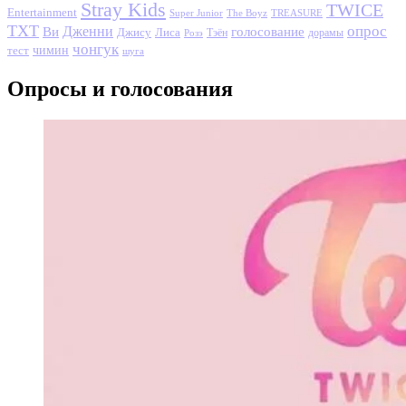
Stray Kids
TWICE
Entertainment
Super Junior
The Boyz
TREASURE
TXT
опрос
Дженни
Ви
голосование
Джису
Лиса
Розэ
Тэён
дорамы
чонгук
чимин
тест
шуга
Опросы и голосования