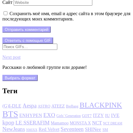
Сайт
Сохранить моё имя, email и адрес сайта в этом браузере для
последующих моих комментариев.
Отправить комментарий
Ответить с помощью
GIF
Next post
Расскажи о любимой группе или дораме!
Выбрать формат
Теги
BLACKPINK
Aespa
(G)I-DLE
ATEEZ
ASTRO
BigBang
BTS
EXO
IVE
ENHYPEN
ITZY
IU
GOT7
Girls’ Generation
kpop
LE SSERAFIM
NCT
MONSTA X
Mamamoo
NCT DREAM
NewJeans
Seventeen
SHINee
Red Velvet
SM
NMIXX