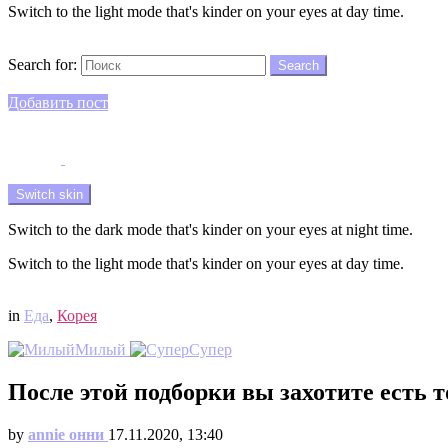
Switch to the light mode that's kinder on your eyes at day time.
Search
Search for:
Search
Login
Добавить пост
Menu
Switch skin
Switch to the dark mode that's kinder on your eyes at night time.
Switch to the light mode that's kinder on your eyes at day time.
Login
in
Еда
,
Корея
Милый
Супер
После этой подборки вы захотите есть 
by
annie онни
17.11.2020, 13:40