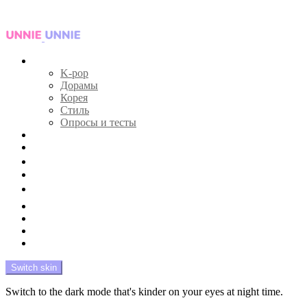
Menu
Главная
K-pop
Дорамы
Корея
Стиль
Опросы и тесты
Тесты 🔮
Новости 🔥
Профайлы 🕵️‍♀️
Дебюты и камбэки 🦄
Что посмотреть 📺
Мой биас 😍
Красота 🛀
Рандом 🎲
На модерации
Switch skin
Switch to the dark mode that's kinder on your eyes at night time.