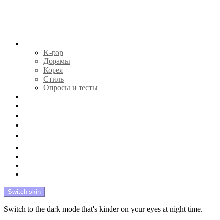
Menu
Главная
K-pop
Дорамы
Корея
Стиль
Опросы и тесты
Тесты 🔮
Новости 🔥
Профайлы 🕵️‍♀️
Дебюты и камбэки 🦄
Что посмотреть 📺
Мой биас 😍
Красота 🛀
Рандом 🎲
На модерации
Switch skin
Switch to the dark mode that's kinder on your eyes at night time.