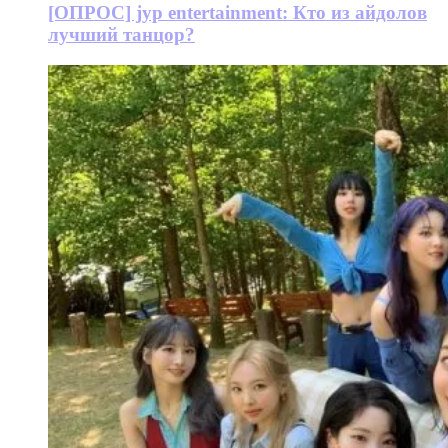
[ОПРОС] jyp entertainment: Кто из айдолов
лучший танцор?