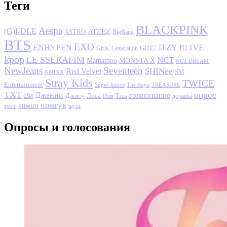
Теги
BLACKPINK
Aespa
(G)I-DLE
ATEEZ
ASTRO
BigBang
BTS
EXO
IVE
ENHYPEN
ITZY
IU
GOT7
Girls’ Generation
kpop
LE SSERAFIM
NCT
MONSTA X
Mamamoo
NCT DREAM
NewJeans
Seventeen
SHINee
Red Velvet
SM
NMIXX
Stray Kids
TWICE
Entertainment
Super Junior
The Boyz
TREASURE
TXT
опрос
Дженни
Ви
голосование
Джису
Лиса
Розэ
Тэён
дорамы
чонгук
чимин
тест
шуга
Опросы и голосования