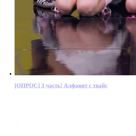
[ОПРОС] 3 часть! Алфавит с твайс