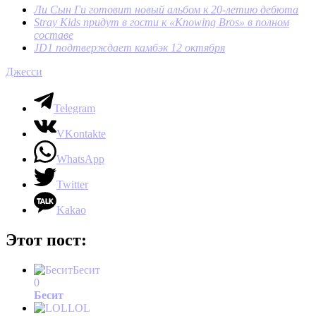
Ли Сын Ги готовит новый альбом к 20-летию дебюта
Stray Kids придут в гости к «Knowing Bros» в полном
составе
JD1 подтверждает камбэк 12 октября
Джесси
Telegram
VKontakte
WhatsApp
Twitter
Kakao
Этот пост:
Бесит
0
Бесит
LOL