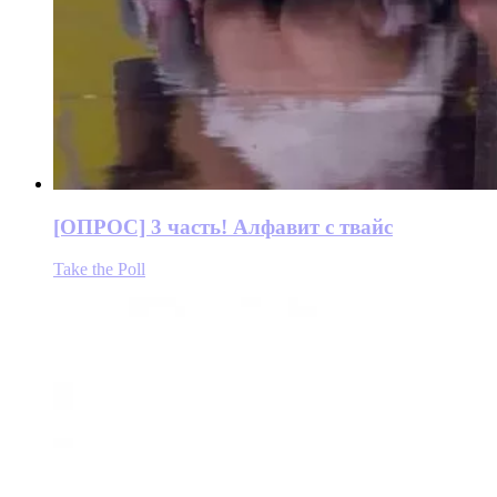
[ОПРОС] 3 часть! Алфавит с твайс
Take the Poll