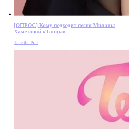
[ОПРОС] Кому подходит песня Миланы
Хаметовой «Танцы»
Take the Poll