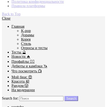
Политика конфиденциальности
Правила платформы
Back to Top
Close
Главная
K-pop
Дорамы
Корея
Стиль
Опросы и тесты
Тесты 🔮
Новости 🔥
Профайлы 🕵️‍♀️
Дебюты и камбэки 🦄
Что посмотреть 📺
Мой биас 😍
Красота 🛀
Рандом 🎲
На модерации
Search for:
Search
youtube