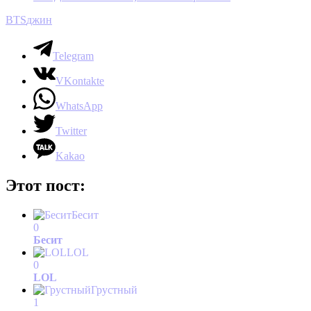
BTS
джин
Telegram
VKontakte
WhatsApp
Twitter
Kakao
Этот пост:
Бесит
0
Бесит
LOL
0
LOL
Грустный
1