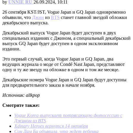
by
UNNIE RU
26.09.2024, 10:11
26 сентября KST/JST, Vogue Japan и GQ Japan одновременно
объявили, что
Джин
из
BTS
станет главной звездой обложки
декабрьского выпуска.
Декабрьский выпуск Vogue Japan будет доступен в двух
специальных изданиях с Джином, а специальный декабрьский
выпуск GQ Japan будет доступен в одном эксклюзивном
издании.
Это первый случай, когда Vogue Japan и GQ Japan, два
ведущих журнала о моде от Condé Nast Japan, представляют
одну и ту же звезду на обложке в одном и том же месяце.
Декабрьские номера Vogue Japan и GQ Japan будут доступны
для предварительного заказа в начале ноября.
Источник: allkpop
Смотрите также:
Vogue Korea выпускает потрясающую фотосессию с
Джином из BTS
Xdinary Heroes вернутся 14 октября
Сон Дам Би объявила, что ждет ребенка