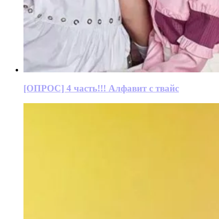
[ОПРОС] 4 часть!!! Алфавит с твайс