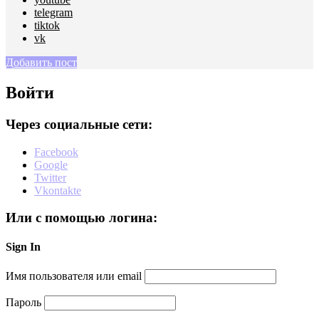
telegram
tiktok
vk
Добавить пост
Войти
Через социальные сети:
Facebook
Google
Twitter
Vkontakte
Или с помощью логина:
Sign In
Имя пользователя или email
Пароль