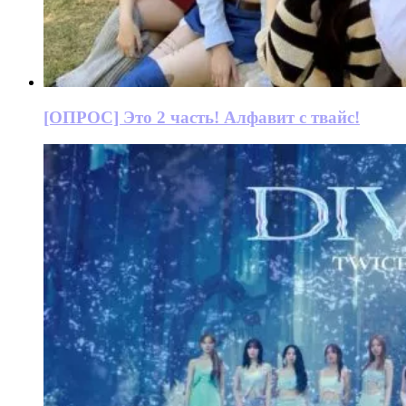
[ОПРОС] Это 2 часть! Алфавит с твайс!