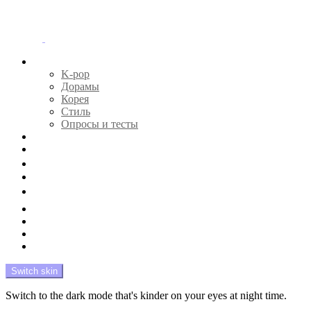
Menu
Главная
K-pop
Дорамы
Корея
Стиль
Опросы и тесты
Тесты 🔮
Новости 🔥
Профайлы 🕵️‍♀️
Дебюты и камбэки 🦄
Что посмотреть 📺
Мой биас 😍
Красота 🛀
Рандом 🎲
На модерации
Switch skin
Switch to the dark mode that's kinder on your eyes at night time.