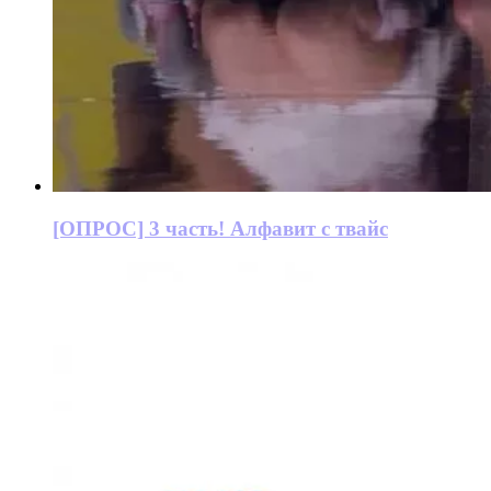
[ОПРОС] 3 часть! Алфавит с твайс