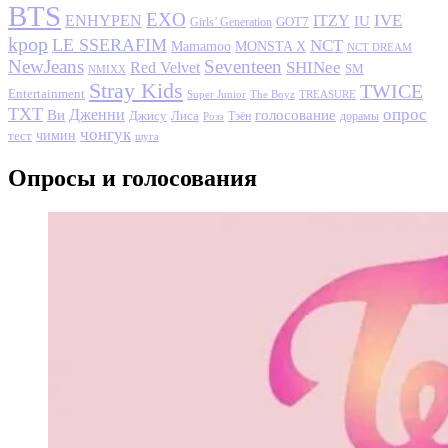
BTS
EXO
IVE
ENHYPEN
ITZY
IU
GOT7
Girls’ Generation
kpop
LE SSERAFIM
NCT
MONSTA X
Mamamoo
NCT DREAM
NewJeans
Seventeen
SHINee
Red Velvet
SM
NMIXX
Stray Kids
TWICE
Entertainment
Super Junior
The Boyz
TREASURE
TXT
опрос
Дженни
Ви
голосование
Джису
Лиса
Розэ
Тэён
дорамы
чонгук
чимин
тест
шуга
Опросы и голосования