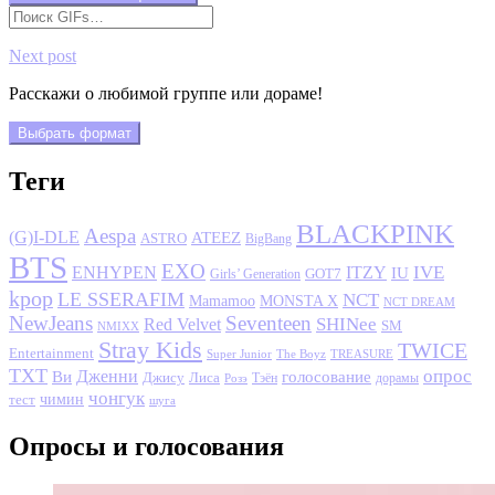
Next post
Расскажи о любимой группе или дораме!
Выбрать формат
Теги
BLACKPINK
Aespa
(G)I-DLE
ATEEZ
ASTRO
BigBang
BTS
EXO
IVE
ENHYPEN
ITZY
IU
GOT7
Girls’ Generation
kpop
LE SSERAFIM
NCT
MONSTA X
Mamamoo
NCT DREAM
NewJeans
Seventeen
SHINee
Red Velvet
SM
NMIXX
Stray Kids
TWICE
Entertainment
Super Junior
The Boyz
TREASURE
TXT
опрос
Дженни
Ви
голосование
Джису
Лиса
Розэ
Тэён
дорамы
чонгук
чимин
тест
шуга
Опросы и голосования