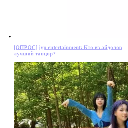
[ОПРОС] jyp entertainment: Кто из айдолов
лучший танцор?