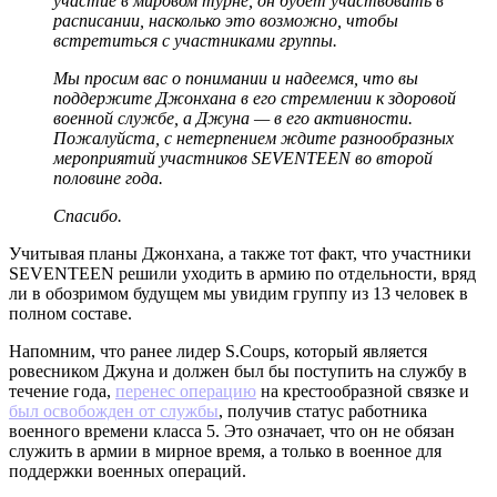
участие в мировом турне, он будет участвовать в
расписании, насколько это возможно, чтобы
встретиться с участниками группы.
Мы просим вас о понимании и надеемся, что вы
поддержите Джонхана в его стремлении к здоровой
военной службе, а Джуна — в его активности.
Пожалуйста, с нетерпением ждите разнообразных
мероприятий участников SEVENTEEN во второй
половине года.
Спасибо.
Учитывая планы Джонхана, а также тот факт, что участники
SEVENTEEN решили уходить в армию по отдельности, вряд
ли в обозримом будущем мы увидим группу из 13 человек в
полном составе.
Напомним, что ранее лидер S.Coups, который является
ровесником Джуна и должен был бы поступить на службу в
течение года,
перенес операцию
на крестообразной связке и
был освобожден от службы
, получив статус работника
военного времени класса 5. Это означает, что он не обязан
служить в армии в мирное время, а только в военное для
поддержки военных операций.