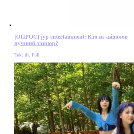
[ОПРОС] jyp entertainment: Кто из айдолов
лучший танцор?
Take the Poll