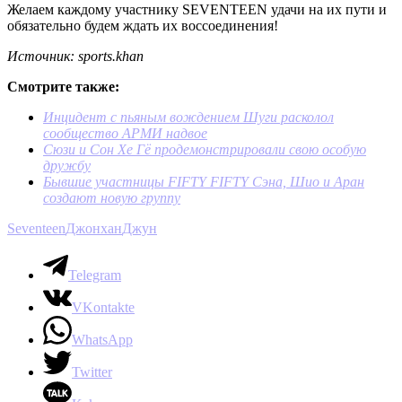
Желаем каждому участнику SEVENTEEN удачи на их пути и
обязательно будем ждать их воссоединения!
Источник: sports.khan
Смотрите также:
Инцидент с пьяным вождением Шуги расколол
сообщество АРМИ надвое
Сюзи и Сон Хе Гё продемонстрировали свою особую
дружбу
Бывшие участницы FIFTY FIFTY Сэна, Шио и Аран
создают новую группу
Seventeen
Джонхан
Джун
Telegram
VKontakte
WhatsApp
Twitter