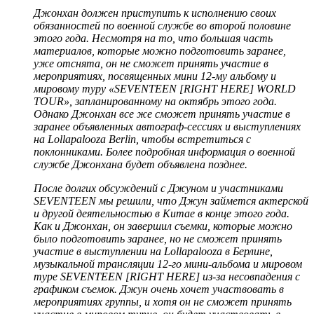
Джонхан должен приступить к исполнению своих
обязанностей по военной службе во второй половине
этого года. Несмотря на то, что большая часть
материалов, которые можно подготовить заранее,
уже отснята, он не сможет принять участие в
мероприятиях, посвященных мини 12-му альбому и
мировому туру «SEVENTEEN [RIGHT HERE] WORLD
TOUR», запланированному на октябрь этого года.
Однако Джонхан все же сможет принять участие в
заранее объявленных автограф-сессиях и выступлениях
на Lollapalooza Berlin, чтобы встретиться с
поклонниками. Более подробная информация о военной
службе Джонхана будет объявлена позднее.
После долгих обсуждений с Джуном и участниками
SEVENTEEN мы решили, что Джун займется актерской
и другой деятельностью в Китае в конце этого года.
Как и Джонхан, он завершил съемки, которые можно
было подготовить заранее, но не сможет принять
участие в выступлении на Lollapalooza в Берлине,
музыкальной трансляции 12-го мини-альбома и мировом
туре SEVENTEEN [RIGHT HERE] из-за несовпадения с
графиком съемок. Джун очень хочет участвовать в
мероприятиях группы, и хотя он не сможет принять