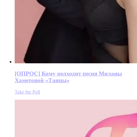
[ОПРОС] Кому подходит песня Миланы
Хаметовой «Танцы»
Take the Poll