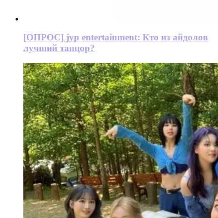
[ОПРОС] jyp entertainment: Кто из айдолов
лучший танцор?