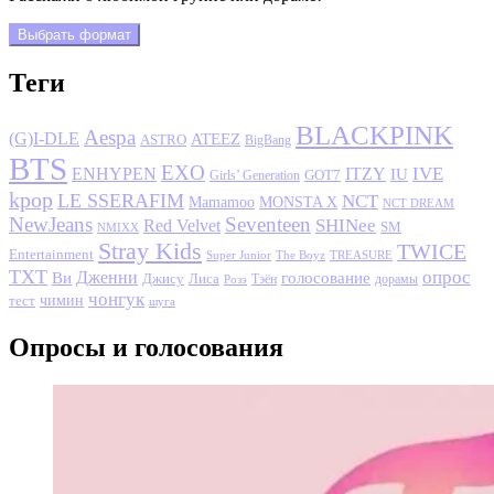
Выбрать формат
Теги
BLACKPINK
Aespa
(G)I-DLE
ATEEZ
ASTRO
BigBang
BTS
EXO
IVE
ENHYPEN
ITZY
IU
GOT7
Girls’ Generation
kpop
LE SSERAFIM
NCT
MONSTA X
Mamamoo
NCT DREAM
NewJeans
Seventeen
SHINee
Red Velvet
SM
NMIXX
Stray Kids
TWICE
Entertainment
Super Junior
The Boyz
TREASURE
TXT
опрос
Дженни
Ви
голосование
Джису
Лиса
Розэ
Тэён
дорамы
чонгук
чимин
тест
шуга
Опросы и голосования