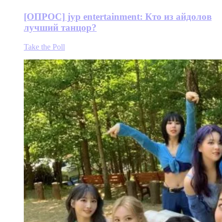
[ОПРОС] jyp entertainment: Кто из айдолов
лучший танцор?
Take the Poll