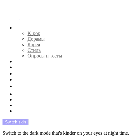
Menu
Главная
K-pop
Дорамы
Корея
Стиль
Опросы и тесты
Тесты 🔮
Новости 🔥
Профайлы 🕵️‍♀️
Дебюты и камбэки 🦄
Что посмотреть 📺
Мой биас 😍
Красота 🛀
Рандом 🎲
На модерации
Switch skin
Switch to the dark mode that's kinder on your eyes at night time.