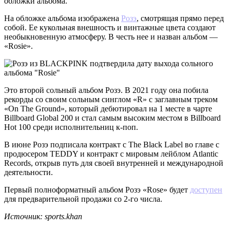
обложки альбома.
На обложке альбома изображена
Розэ
, смотрящая прямо перед
собой. Ее кукольная внешность и винтажные цвета создают
необыкновенную атмосферу. В честь нее и назван альбом —
«Rosie».
Это второй сольный альбом Розэ. В 2021 году она побила
рекорды со своим сольным синглом «R» с заглавным треком
«On The Ground», который дебютировал на 1 месте в чарте
Billboard Global 200 и стал самым высоким местом в Billboard
Hot 100 среди исполнительниц к-поп.
В июне Розэ подписала контракт с The Black Label во главе с
продюсером TEDDY и контракт с мировым лейблом Atlantic
Records, открыв путь для своей внутренней и международной
деятельности.
Первый полноформатный альбом Розэ «Rose» будет
доступен
для предварительной продажи со 2-го числа.
Источник: sports.khan