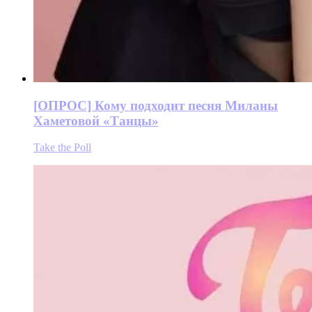
[ОПРОС] Кому подходит песня Миланы
Хаметовой «Танцы»
Take the Poll