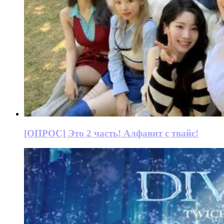
[ОПРОС] Это 2 часть! Алфавит с твайс!