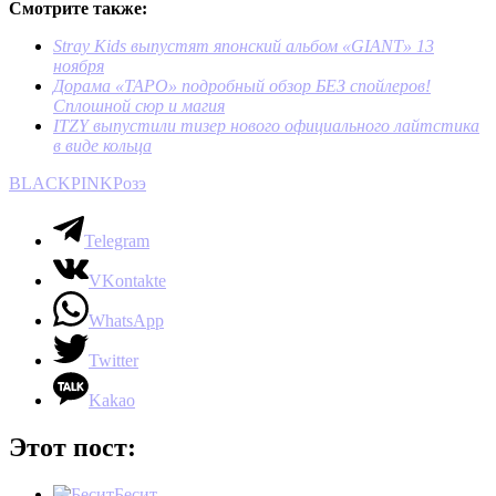
Смотрите также:
Stray Kids выпустят японский альбом «GIANT» 13
ноября
Дорама «ТАРО» подробный обзор БЕЗ спойлеров!
Сплошной сюр и магия
ITZY выпустили тизер нового официального лайтстика
в виде кольца
BLACKPINK
Розэ
Telegram
VKontakte
WhatsApp
Twitter
Kakao
Этот пост:
Бесит