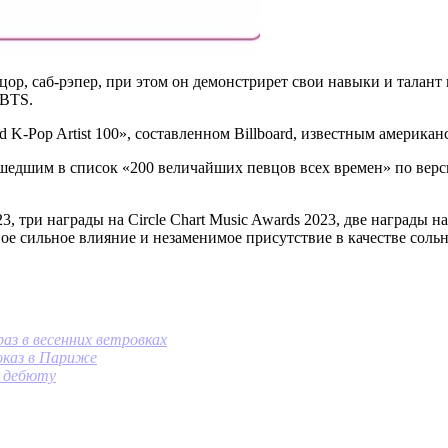
ор, саб-рэпер, при этом он демонстрирет свои навыки и талант
 BTS.
rd K-Pop Artist 100», составленном Billboard, известным америк
дшим в список «200 величайших певцов всех времен» по версии
3, три награды на Circle Chart Music Awards 2023, две награды 
ое сильное влияние и незаменимое присутствие в качестве сольн
аз в весенних ветровках
оказ в Париже
к дебюту