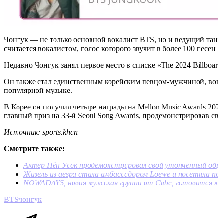
Чонгук — не только основной вокалист BTS, но и ведущий танц
считается вокалистом, голос которого звучит в более 100 песен
Недавно Чонгук занял первое место в списке «The 2024 Billboa
Он также стал единственным корейским певцом-мужчиной, воше
популярной музыке.
В Корее он получил четыре награды на Mellon Music Awards 202
главный приз на 33-й Seoul Song Awards, продемонстрировав св
Источник: sports.khan
Смотрите также:
Актер Пён Усок продемонстрировал свой утонченный обр
Жизель из aespa стала амбассадором Loewe и посетила п
NOWADAYS, новая мужская группа от Cube, готовится 
BTS
чонгук