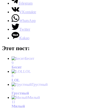
Telegram
VKontakte
WhatsApp
Twitter
Kakao
Этот пост:
Бесит
9
Бесит
LOL
8
LOL
Грустный
9
Грустный
Милый
11
Милый