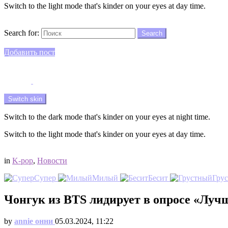
Switch to the light mode that's kinder on your eyes at day time.
Search
Search for:
Search
Login
Добавить пост
Menu
Switch skin
Switch to the dark mode that's kinder on your eyes at night time.
Switch to the light mode that's kinder on your eyes at day time.
Login
in
K-pop
,
Новости
Супер
Милый
Бесит
Гру
Чонгук из BTS лидирует в опросе «Лу
by
annie онни
05.03.2024, 11:22