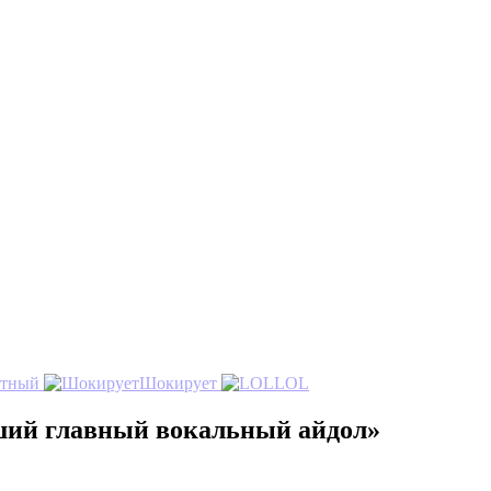
стный
Шокирует
LOL
чший главный вокальный айдол»