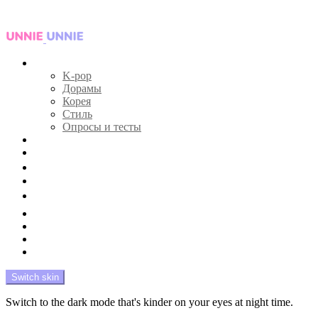
Menu
Главная
K-pop
Дорамы
Корея
Стиль
Опросы и тесты
Тесты 🔮
Новости 🔥
Профайлы 🕵️‍♀️
Дебюты и камбэки 🦄
Что посмотреть 📺
Мой биас 😍
Красота 🛀
Рандом 🎲
На модерации
Switch skin
Switch to the dark mode that's kinder on your eyes at night time.