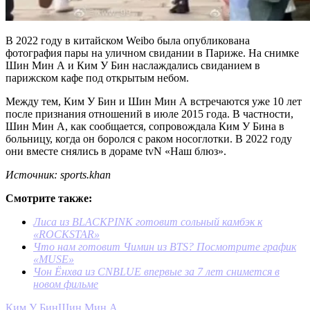
В 2022 году в китайском Weibo была опубликована
фотография пары на уличном свидании в Париже. На снимке
Шин Мин А и Ким У Бин наслаждались свиданием в
парижском кафе под открытым небом.
Между тем, Ким У Бин и Шин Мин А встречаются уже 10 лет
после признания отношений в июле 2015 года. В частности,
Шин Мин А, как сообщается, сопровождала Ким У Бина в
больницу, когда он боролся с раком носоглотки. В 2022 году
они вместе снялись в дораме tvN «Наш блюз».
Источник: sports.khan
Смотрите также:
Лиса из BLACKPINK готовит сольный камбэк к
«ROCKSTAR»
Что нам готовит Чимин из BTS? Посмотрите график
«MUSE»
Чон Ёнхва из CNBLUE впервые за 7 лет снимется в
новом фильме
Ким У Бин
Шин Мин А