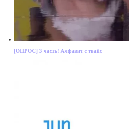
[ОПРОС] 3 часть! Алфавит с твайс