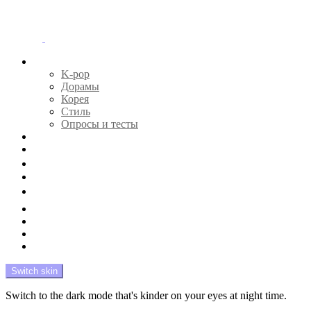
Menu
Главная
K-pop
Дорамы
Корея
Стиль
Опросы и тесты
Тесты 🔮
Новости 🔥
Профайлы 🕵️‍♀️
Дебюты и камбэки 🦄
Что посмотреть 📺
Мой биас 😍
Красота 🛀
Рандом 🎲
На модерации
Switch skin
Switch to the dark mode that's kinder on your eyes at night time.