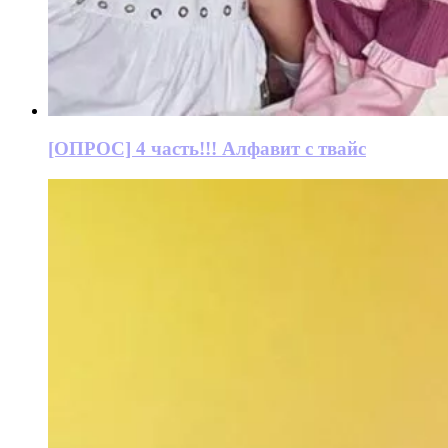
[ОПРОС] 4 часть!!! Алфавит с твайс