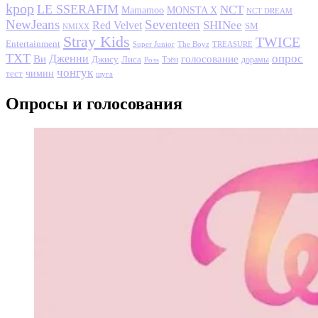
kpop
LE SSERAFIM
NCT
MONSTA X
Mamamoo
NCT DREAM
NewJeans
Seventeen
SHINee
Red Velvet
SM
NMIXX
Stray Kids
TWICE
Entertainment
Super Junior
The Boyz
TREASURE
TXT
опрос
Дженни
Ви
голосование
Джису
Лиса
Розэ
Тэён
дорамы
чонгук
чимин
тест
шуга
Опросы и голосования