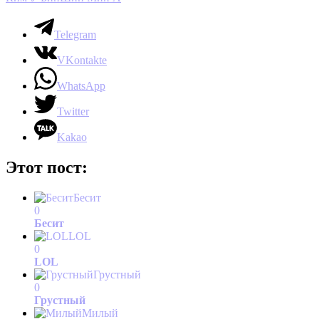
Telegram
VKontakte
WhatsApp
Twitter
Kakao
Этот пост:
Бесит
0
Бесит
LOL
0
LOL
Грустный
0
Грустный
Милый