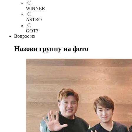
WINNER
ASTRO
GOT7
Вопрос
из
Назови группу на фото