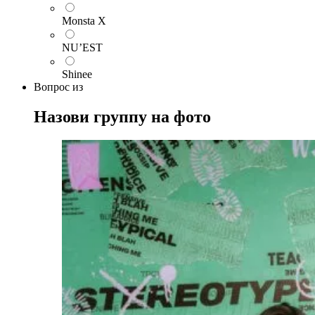
Monsta X
NU’EST
Shinee
Вопрос
из
Назови группу на фото