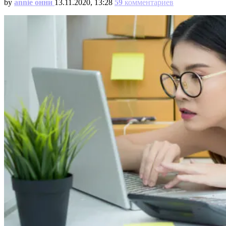
by
annie онни
13.11.2020, 13:28
59
комментариев