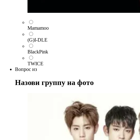
Mamamoo
(G)I-DLE
BlackPink
TWICE
Вопрос
из
Назови группу на фото