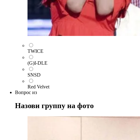
TWICE
(G)I-DLE
SNSD
Red Velvet
Вопрос
из
Назови группу на фото