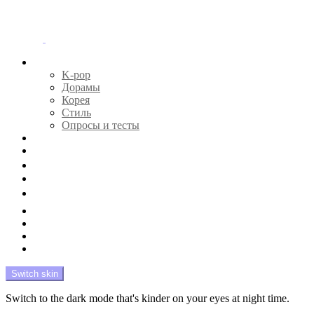
Menu
Главная
K-pop
Дорамы
Корея
Стиль
Опросы и тесты
Тесты 🔮
Новости 🔥
Профайлы 🕵️‍♀️
Дебюты и камбэки 🦄
Что посмотреть 📺
Мой биас 😍
Красота 🛀
Рандом 🎲
На модерации
Switch skin
Switch to the dark mode that's kinder on your eyes at night time.