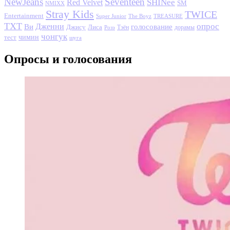
NewJeans
Seventeen
SHINee
Red Velvet
SM
NMIXX
Stray Kids
TWICE
Entertainment
Super Junior
The Boyz
TREASURE
TXT
опрос
Дженни
Ви
голосование
Джису
Лиса
Розэ
Тэён
дорамы
чонгук
чимин
тест
шуга
Опросы и голосования