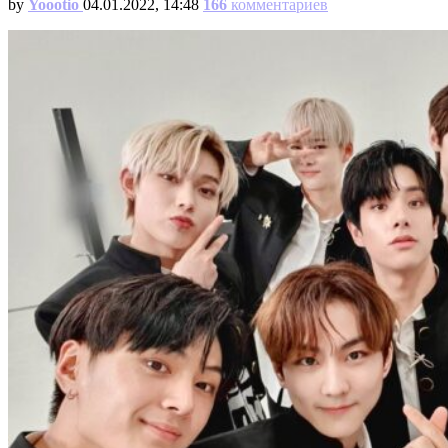
by
Yoootio
04.01.2022, 14:48
166
комментариев