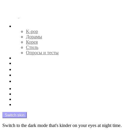
Menu
Главная
K-pop
Дорамы
Корея
Стиль
Опросы и тесты
Тесты 🔮
Новости 🔥
Профайлы 🕵️‍♀️
Дебюты и камбэки 🦄
Что посмотреть 📺
Мой биас 😍
Красота 🛀
Рандом 🎲
На модерации
Switch skin
Switch to the dark mode that's kinder on your eyes at night time.