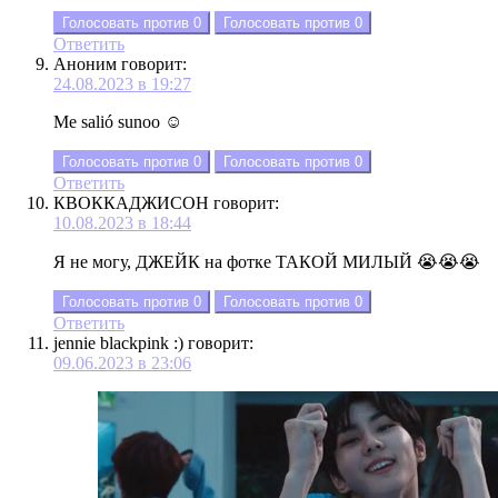
Голосовать против
0
Голосовать против
0
Ответить
Аноним
говорит:
24.08.2023 в 19:27
Me salió sunoo ☺️
Голосовать против
0
Голосовать против
0
Ответить
КВОККАДЖИСОН
говорит:
10.08.2023 в 18:44
Я не могу, ДЖЕЙК на фотке ТАКОЙ МИЛЫЙ 😭😭😭
Голосовать против
0
Голосовать против
0
Ответить
jennie blackpink :)
говорит:
09.06.2023 в 23:06