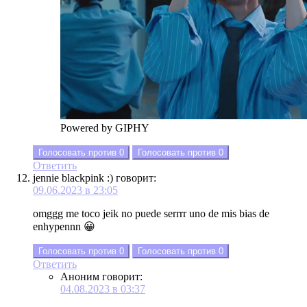
Powered by GIPHY
Голосовать против
0
Голосовать против
0
Ответить
jennie blackpink :)
говорит:
09.06.2023 в 23:05
omggg me toco jeik no puede serrrr uno de mis bias de
enhypennn 😀
Голосовать против
0
Голосовать против
0
Ответить
Аноним
говорит:
04.08.2023 в 03:37