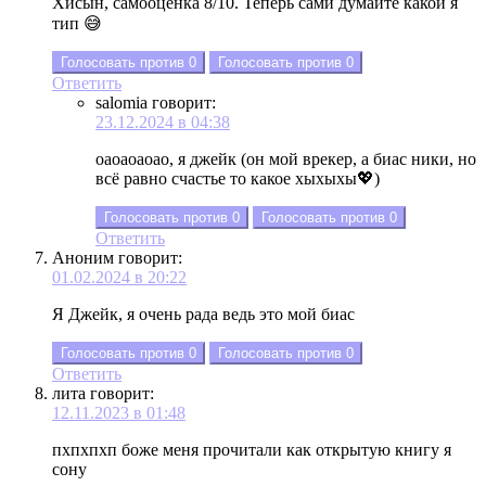
Хисын, самооценка 8/10. Теперь сами думайте какой я
тип 😅
Голосовать против
0
Голосовать против
0
Ответить
salomia
говорит:
23.12.2024 в 04:38
оаоаоаоао, я джейк (он мой врекер, а биас ники, но
всё равно счастье то какое хыхыхы💖)
Голосовать против
0
Голосовать против
0
Ответить
Аноним
говорит:
01.02.2024 в 20:22
Я Джейк, я очень рада ведь это мой биас
Голосовать против
0
Голосовать против
0
Ответить
лита
говорит:
12.11.2023 в 01:48
пхпхпхп боже меня прочитали как открытую книгу я
сону