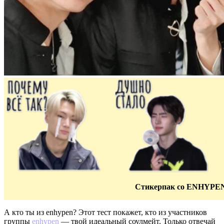
Cтикерпак со ENHYPEN
А кто ты из enhypen? Этот тест покажет, кто из участников
группы
enhypen
— твой идеальный соулмейт. Только отвечай