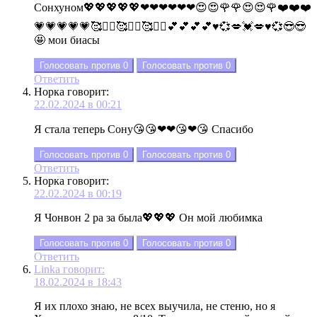
Сонхуном💖💖💖💖💖❤❤❤❤❤❤😍😍🌹🌹😍😍🌹❤️❤️❤️
💗💗💗💗💗🥰❤️‍🔥🥰❤️‍🔥🥰❤️‍🔥💕💕💕💕♥💞💋💓💋♥💞😎😎
🤩 мои биасы
Голосовать против
0
Голосовать против
0
Ответить
Норка
говорит:
22.02.2024 в 00:21
Я стала теперь Сону😘😘❤❤😘❤😘 Спасибо
Голосовать против
0
Голосовать против
0
Ответить
Норка
говорит:
22.02.2024 в 00:19
Я Чонвон 2 ра за была💖💖💖 Он мой любимка
Голосовать против
0
Голосовать против
0
Ответить
Linka
говорит:
18.02.2024 в 18:43
Я их плохо знаю, не всех выучила, не стеню, но я