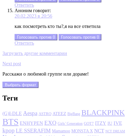
Ответить
Аноним
говорит:
20.02.2023 в 20:56
как посмотреть кто ты?,я на все ответила
Голосовать против
0
Голосовать против
0
Ответить
Загрузить другие комментарии
Next post
Расскажи о любимой группе или дораме!
Выбрать формат
Теги
BLACKPINK
Aespa
(G)I-DLE
ATEEZ
ASTRO
BigBang
BTS
EXO
IVE
ENHYPEN
ITZY
IU
GOT7
Girls’ Generation
kpop
LE SSERAFIM
NCT
MONSTA X
Mamamoo
NCT DREAM