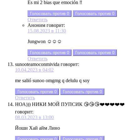
Es mi 2 bias que emoción ‼️
Голосовать против
0
Голосовать против
0
Ответить
Аноним
говорит:
15.08.2023 в 11:30
Jungwon ☺️☺️☺️
Голосовать против
0
Голосовать против
0
Ответить
sunooteamoconmivida
говорит:
10.04.2023 в 04:02
me salió sunoo omgmg q delulu q soy
Голосовать против
0
Голосовать против
0
Ответить
НОА))) НИКИ МОЙ ПУПСИК 😘😘😘❤️❤️❤️❤️❤️
говорит:
08.03.2023 в 13:00
Йоши Хай айм Лино
Голосовать против
0
Голосовать против
0