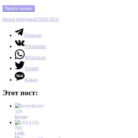
Пройти заново
#kpop #enhypen
ENHYPEN
Telegram
VKontakte
WhatsApp
Twitter
Kakao
Этот пост:
Бесит
329
Бесит
LOL
783
LOL