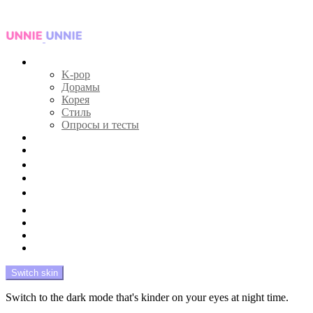
Menu
Главная
K-pop
Дорамы
Корея
Стиль
Опросы и тесты
Тесты 🔮
Новости 🔥
Профайлы 🕵️‍♀️
Дебюты и камбэки 🦄
Что посмотреть 📺
Мой биас 😍
Красота 🛀
Рандом 🎲
На модерации
Switch skin
Switch to the dark mode that's kinder on your eyes at night time.