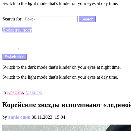
Switch to the light mode that's kinder on your eyes at day time.
Search
Search for:
Search
Login
Добавить пост
Menu
Switch skin
Switch to the dark mode that's kinder on your eyes at night time.
Switch to the light mode that's kinder on your eyes at day time.
Login
in
Красота
,
Макияж
Корейские звезды вспоминают «ледяной
by
annie онни
30.11.2023, 15:04