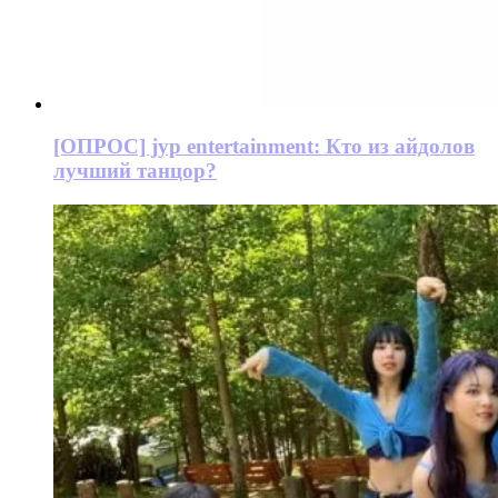
[ОПРОС] jyp entertainment: Кто из айдолов
лучший танцор?