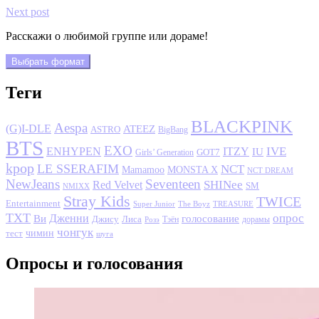
Next post
Расскажи о любимой группе или дораме!
Выбрать формат
Теги
BLACKPINK
Aespa
(G)I-DLE
ATEEZ
ASTRO
BigBang
BTS
EXO
IVE
ENHYPEN
ITZY
IU
GOT7
Girls’ Generation
kpop
LE SSERAFIM
NCT
MONSTA X
Mamamoo
NCT DREAM
NewJeans
Seventeen
SHINee
Red Velvet
SM
NMIXX
Stray Kids
TWICE
Entertainment
Super Junior
The Boyz
TREASURE
TXT
опрос
Дженни
Ви
голосование
Джису
Лиса
Розэ
Тэён
дорамы
чонгук
чимин
тест
шуга
Опросы и голосования