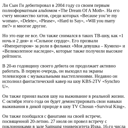
Ли Сын Ги дебютировал в 2004 году со своим первым
полноформатным альбомом «The Dream Of A Moth». На его
счету множество хитов, среди которых «Because you’re my
woman», «Delete», «Please», «Hard to Say», «Will you marry
me?» и многие другие.
Но это еще не все. Он также снимался в таких ТВ-шоу, как «1
ночь и 2 дня» и «Сильное сердце». Его прозвали
«Императором» за роли в фильмах «Моя девушка – Кумихо» и
«Великолепное наследие», которые также получили высокие
рейтинги.
В 20-ю годовщину своего дебюта он продолжает активно
работать. В первую очередь, он выходил на экраны
телевизоров с музыкальными выстеплениями. Недавно он
исполнил фантастический кавер на шоу KBS-2TV «Synchro
U».
Он также принял вызов шоу на выживание в реальной жизни.
С октября этого года он будет демонстрировать свои навыки
выживания в дикой природе в шоу TV Chosun «Survival King».
Он также пообщался с фанатами на своей встрече,
посвященной 20-летию. 27 июля он провел встречу с
поклонниками в зале Samsung университета Ихва. 16-го числа