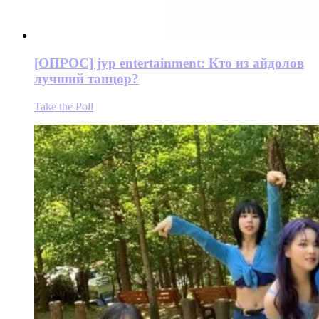
[ОПРОС] jyp entertainment: Кто из айдолов
лучший танцор?
Take the Poll