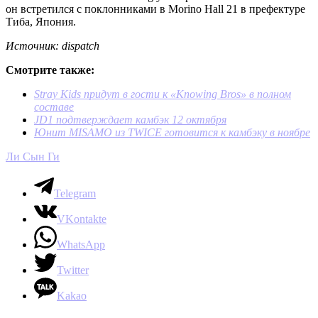
он встретился с поклонниками в Morino Hall 21 в префектуре
Тиба, Япония.
Источник: dispatch
Смотрите также:
Stray Kids придут в гости к «Knowing Bros» в полном
составе
JD1 подтверждает камбэк 12 октября
Юнит MISAMO из TWICE готовится к камбэку в ноябре
Ли Сын Ги
Telegram
VKontakte
WhatsApp
Twitter
Kakao