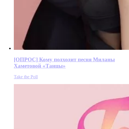
[ОПРОС] Кому подходит песня Миланы
Хаметовой «Танцы»
Take the Poll