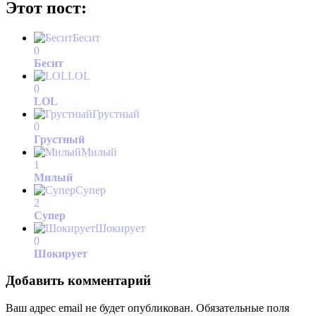
Этот пост:
Бесит
0
Бесит
LOL
0
LOL
Грустный
0
Грустный
Милый
1
Милый
Супер
2
Супер
Шокирует
0
Шокирует
Добавить комментарий
Ваш адрес email не будет опубликован.
Обязательные поля