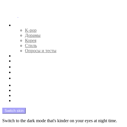
Menu
Главная
K-pop
Дорамы
Корея
Стиль
Опросы и тесты
Тесты 🔮
Новости 🔥
Профайлы 🕵️‍♀️
Дебюты и камбэки 🦄
Что посмотреть 📺
Мой биас 😍
Красота 🛀
Рандом 🎲
На модерации
Switch skin
Switch to the dark mode that's kinder on your eyes at night time.