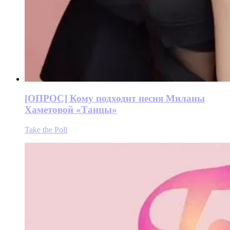
[ОПРОС] Кому подходит песня Миланы
Хаметовой «Танцы»
Take the Poll