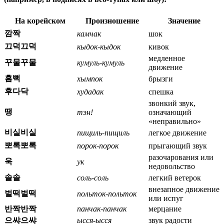
На корейском
Произношение
Значение
깜짝
камчак
шок
끄덕끄덕
кыдок-кыдок
кивок
медленное
꾸물꾸물
кумуль-кумуль
движение
흠뻑
хымпок
брызги
후다닥
худадак
спешка
звонкий звук,
땡
тэн!
означающий
«неправильно»
비실비실
пищиль-пищиль
легкое движение
뽀록뽀록
порок-порок
прыгающий звук
разочарования или
욱
ук
недовольство
솔솔
соль-соль
легкий ветерок
внезапное движение
벌떡벌떡
польток-польток
или испуг
반짝반짝
панчак-панчак
мерцание
으쌰으쌰
ысся-ысся
звук радости