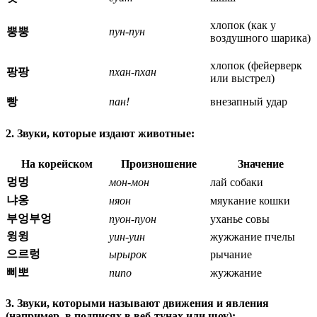
хлопок (как у
뿡뿡
пун-пун
воздушного шарика)
хлопок (фейерверк
팡팡
пхан-пхан
или выстрел)
빵
пан!
внезапный удар
2. Звуки, которые издают животные:
На корейском
Произношение
Значение
멍멍
мон-мон
лай собаки
냐옹
няон
мяукание кошки
부엉부엉
пуон-пуон
уханье совы
윙윙
уин-уин
жужжание пчелы
으르렁
ырырок
рычание
삐뽀
пипо
жужжание
3. Звуки, которыми называют движения и явления
(например, в подписях в веб-тунах или шоу):