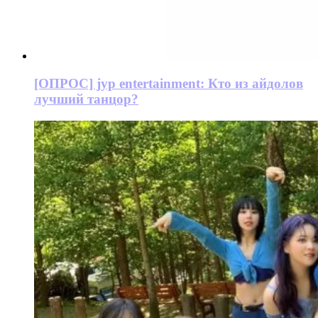
[ОПРОС] jyp entertainment: Кто из айдолов
лучший танцор?