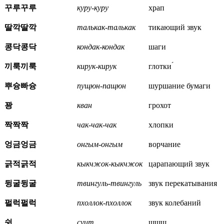
꾸루꾸루
куру-куру
храп
딸깍딸깍
талькак-талькак
тикающий звук
콩닥콩닥
кондак-кондак
шаги
끼룩끼룩
кирук-кирук
глотки ́
뿌슝빠슝
пущюн-пащюн
шуршание бумаги
꽝
кван
грохот
짝짝짝
чак-чак-чак
хлопки
엉금엉금
онгым-онгым
ворчание
긁적긁적
кыкчжок-кыкчжок
царапающий звук
뒹굴뒹굴
твингуль-твингуль
звук перекатывания
펄럭펄럭
пхоллок-пхоллок
звук колебаний
쉿
суит
шшш