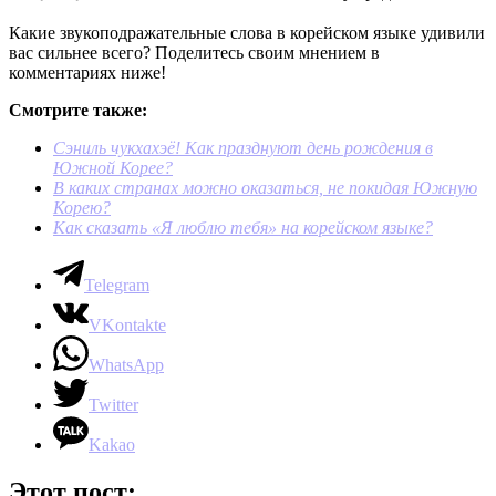
Какие звукоподражательные слова в корейском языке удивили
вас сильнее всего? Поделитесь своим мнением в
комментариях ниже!
Смотрите также:
Сэниль чукхахэё! Как празднуют день рождения в
Южной Корее?
В каких странах можно оказаться, не покидая Южную
Корею?
Как сказать «Я люблю тебя» на корейском языке?
Telegram
VKontakte
WhatsApp
Twitter
Kakao
Этот пост: