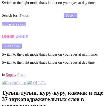
Switch to the light mode that's kinder on your eyes at day time.
Search
Search for:
Search
Login
Добавить пост
Menu
Switch skin
Switch to the dark mode that's kinder on your eyes at night time.
Switch to the light mode that's kinder on your eyes at day time.
Login
in
Корея
,
Язык
Супер
LOL
Тугын-тугын, куру-куру, камчак и еще
37 звукоподражательных слов в
корейском языке