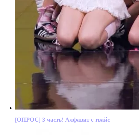
[ОПРОС] 3 часть! Алфавит с твайс