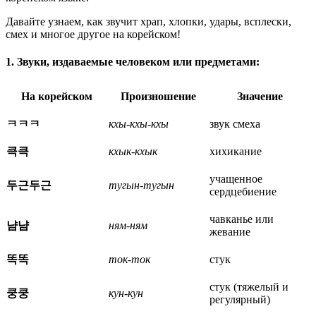
Давайте узнаем, как звучит храп, хлопки, удары, всплески,
смех и многое другое на корейском!
1. Звуки, издаваемые человеком или предметами:
На корейском
Произношение
Значение
ㅋㅋㅋ
кхы-кхы-кхы
звук смеха
큭큭
кхык-кхык
хихикание
учащенное
두근두근
тугын-тугын
сердцебиение
чавканье или
냠냠
ням-ням
жевание
똑똑
ток-ток
стук
стук (тяжелый и
쿵쿵
кун-кун
регулярный)