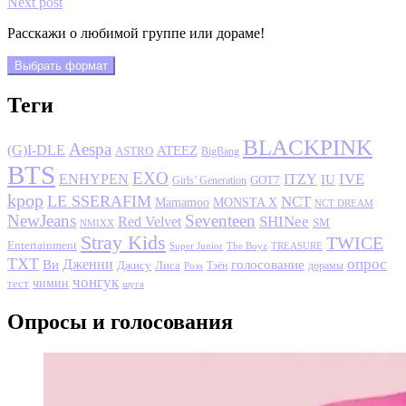
Next post
Расскажи о любимой группе или дораме!
Выбрать формат
Теги
BLACKPINK
Aespa
(G)I-DLE
ATEEZ
ASTRO
BigBang
BTS
EXO
IVE
ENHYPEN
ITZY
IU
GOT7
Girls’ Generation
kpop
LE SSERAFIM
NCT
MONSTA X
Mamamoo
NCT DREAM
NewJeans
Seventeen
SHINee
Red Velvet
SM
NMIXX
Stray Kids
TWICE
Entertainment
Super Junior
The Boyz
TREASURE
TXT
опрос
Дженни
Ви
голосование
Джису
Лиса
Розэ
Тэён
дорамы
чонгук
чимин
тест
шуга
Опросы и голосования