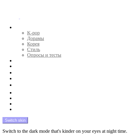
Menu
Главная
K-pop
Дорамы
Корея
Стиль
Опросы и тесты
Тесты 🔮
Новости 🔥
Профайлы 🕵️‍♀️
Дебюты и камбэки 🦄
Что посмотреть 📺
Мой биас 😍
Красота 🛀
Рандом 🎲
На модерации
Switch skin
Switch to the dark mode that's kinder on your eyes at night time.