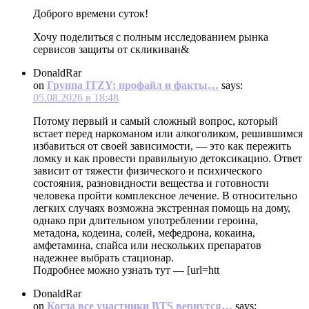
Доброго времени суток!
Хочу поделиться с полным исследованием рынка
сервисов защиты от скликиван&
DonaldRar
on
Группа ITZY: профайл и факты…
says:
05.08.2026 в 18:48
Потому первый и самый сложный вопрос, который
встает перед наркоманом или алкоголиком, решившимся
избавиться от своей зависимости, — это как пережить
ломку и как провести правильную детоксикацию. Ответ
зависит от тяжести физического и психического
состояния, разновидности вещества и готовности
человека пройти комплексное лечение. В относительно
легких случаях возможна экстренная помощь на дому,
однако при длительном употреблении героина,
метадона, кодеина, солей, мефедрона, кокаина,
амфетамина, спайса или нескольких препаратов
надежнее выбрать стационар.
Подробнее можно узнать тут — [url=htt
DonaldRar
on
Когда все участники BTS вернутся…
says: