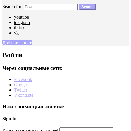
Search for:
Search
youtube
telegram
tiktok
vk
Добавить пост
Войти
Через социальные сети:
Facebook
Google
Twitter
Vkontakte
Или с помощью логина:
Sign In
Имя пользователя или email