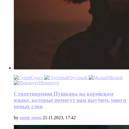
Супер
Грустный
Милый
Шокирует
Стихотворения Пушкина на корейском
языке, которые помогут вам выучить много
новых слов
by
annie онни
21.11.2023, 17:42