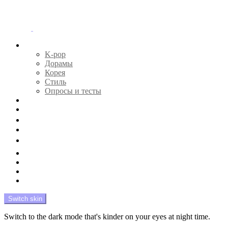
Menu
Главная
K-pop
Дорамы
Корея
Стиль
Опросы и тесты
Тесты 🔮
Новости 🔥
Профайлы 🕵️‍♀️
Дебюты и камбэки 🦄
Что посмотреть 📺
Мой биас 😍
Красота 🛀
Рандом 🎲
На модерации
Switch skin
Switch to the dark mode that's kinder on your eyes at night time.