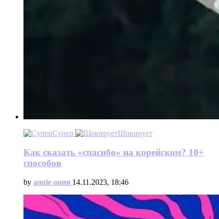
Супер
Шокирует
Как сказать «спасибо» на корейском? 10+
способов
by
annie онни
14.11.2023, 18:46