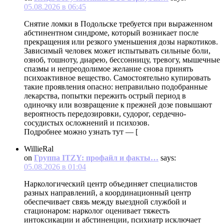
05.08.2026 в 06:45
Снятие ломки в Подольске требуется при выраженном
абстинентном синдроме, который возникает после
прекращения или резкого уменьшения дозы наркотиков.
Зависимый человек может испытывать сильные боли,
озноб, тошноту, диарею, бессонницу, тревогу, мышечные
спазмы и непреодолимое желание снова принять
психоактивное вещество. Самостоятельно купировать
такие проявления опасно: неправильно подобранные
лекарства, попытки пережить острый период в
одиночку или возвращение к прежней дозе повышают
вероятность передозировки, судорог, сердечно-
сосудистых осложнений и психозов.
Подробнее можно узнать тут — [
WillieRal
on
Группа ITZY: профайл и факты…
says:
05.08.2026 в 01:04
Наркологический центр объединяет специалистов
разных направлений, а координационный центр
обеспечивает связь между выездной службой и
стационаром: нарколог оценивает тяжесть
интоксикации и абстиненции, психиатр исключает