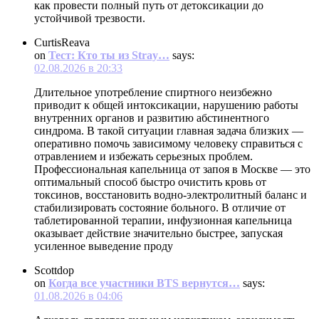
как провести полный путь от детоксикации до
устойчивой трезвости.
CurtisReava
on
Тест: Кто ты из Stray…
says:
02.08.2026 в 20:33
Длительное употребление спиртного неизбежно
приводит к общей интоксикации, нарушению работы
внутренних органов и развитию абстинентного
синдрома. В такой ситуации главная задача близких —
оперативно помочь зависимому человеку справиться с
отравлением и избежать серьезных проблем.
Профессиональная капельница от запоя в Москве — это
оптимальный способ быстро очистить кровь от
токсинов, восстановить водно-электролитный баланс и
стабилизировать состояние больного. В отличие от
таблетированной терапии, инфузионная капельница
оказывает действие значительно быстрее, запуская
усиленное выведение проду
Scottdop
on
Когда все участники BTS вернутся…
says:
01.08.2026 в 04:06