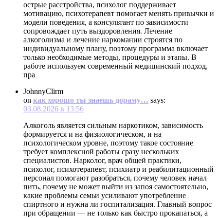
острые расстройства, психолог поддерживает
мотивацию, психотерапевт помогает менять привычки и
модели поведения, а консультант по зависимости
сопровождает путь выздоровления. Лечение
алкоголизма и лечение наркомании строятся по
индивидуальному плану, поэтому программа включает
только необходимые методы, процедуры и этапы. В
работе используем современный медицинский подход,
пра
JohnnyClirm
on
как хорошо ты знаешь дораму…
says:
03.08.2026 в 13:56
Алкоголь является сильным наркотиком, зависимость
формируется и на физиологическом, и на
психологическом уровне, поэтому такое состояние
требует комплексной работы сразу нескольких
специалистов. Нарколог, врач общей практики,
психолог, психотерапевт, психиатр и реабилитационный
персонал помогают разобраться, почему человек начал
пить, почему не может выйти из запоя самостоятельно,
какие проблемы семьи усиливают употребление
спиртного и нужна ли госпитализация. Главный вопрос
при обращении — не только как быстро прокапаться, а