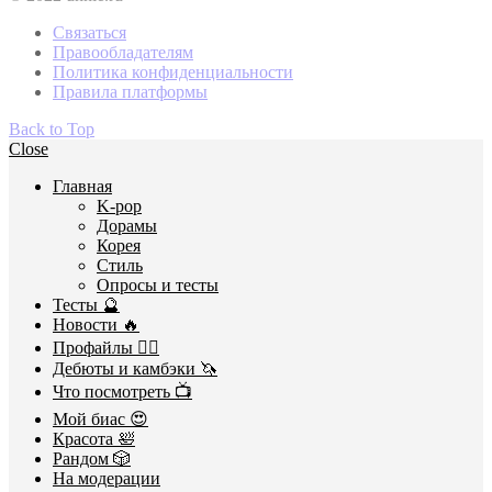
Связаться
Правообладателям
Политика конфиденциальности
Правила платформы
Back to Top
Close
Главная
K-pop
Дорамы
Корея
Стиль
Опросы и тесты
Тесты 🔮
Новости 🔥
Профайлы 🕵️‍♀️
Дебюты и камбэки 🦄
Что посмотреть 📺
Мой биас 😍
Красота 🛀
Рандом 🎲
На модерации