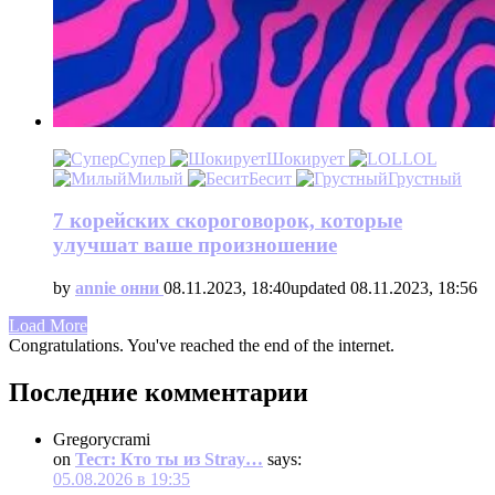
Супер
Шокирует
LOL
Милый
Бесит
Грустный
7 корейских скороговорок, которые
улучшат ваше произношение
by
annie онни
08.11.2023, 18:40
updated
08.11.2023, 18:56
Load More
Congratulations. You've reached the end of the internet.
Последние комментарии
Gregorycrami
on
Тест: Кто ты из Stray…
says:
05.08.2026 в 19:35