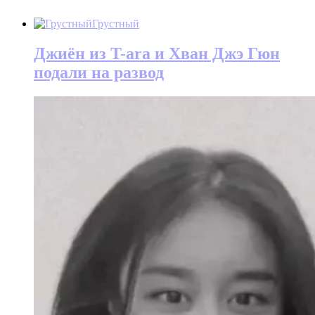
Грустный
Джиён из T-ara и Хван Джэ Гюн
подали на развод