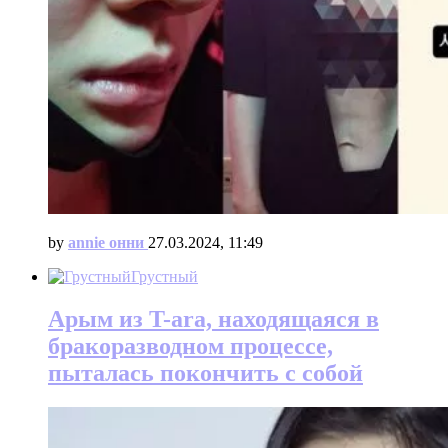
by
annie онни
27.03.2024, 11:49
Грустный
Арым из T-ara, находящаяся в
бракоразводном процессе,
пыталась покончить с собой