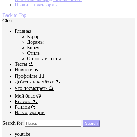
Правила платформы
Back to Top
Close
Главная
K-pop
Дорамы
Корея
Стиль
Опросы и тесты
Тесты 🔮
Новости 🔥
Профайлы 🕵️‍♀️
Дебюты и камбэки 🦄
Что посмотреть 📺
Мой биас 😍
Красота 🛀
Рандом 🎲
На модерации
Search for:
Search
youtube