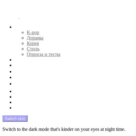
Menu
Главная
K-pop
Дорамы
Корея
Стиль
Опросы и тесты
Тесты 🔮
Новости 🔥
Профайлы 🕵️‍♀️
Дебюты и камбэки 🦄
Что посмотреть 📺
Мой биас 😍
Красота 🛀
Рандом 🎲
На модерации
Switch skin
Switch to the dark mode that's kinder on your eyes at night time.