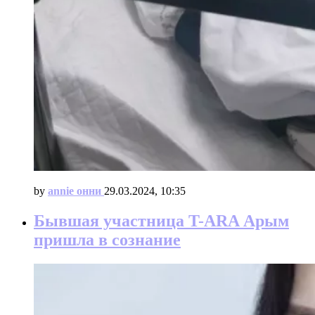
by
annie онни
29.03.2024, 10:35
Бывшая участница T-ARA Арым
пришла в сознание