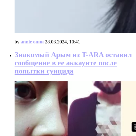
by
annie онни
28.03.2024, 10:41
Знакомый Арым из T-ARA оставил
сообщение в ее аккаунте после
попытки суицида