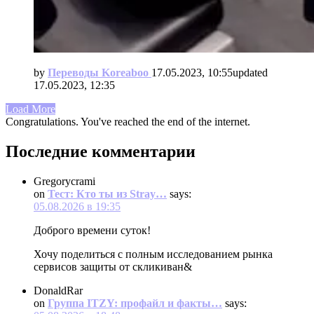
by
Переводы Koreaboo
17.05.2023, 10:55
updated
17.05.2023, 12:35
Load More
Congratulations. You've reached the end of the internet.
Последние комментарии
Gregorycrami
on
Тест: Кто ты из Stray…
says:
05.08.2026 в 19:35
Доброго времени суток!
Хочу поделиться с полным исследованием рынка
сервисов защиты от скликиван&
DonaldRar
on
Группа ITZY: профайл и факты…
says: