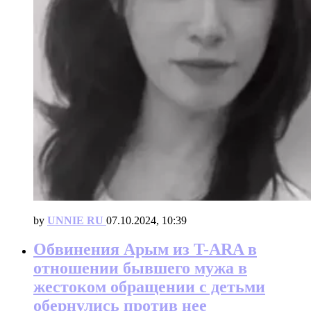
by
UNNIE RU
07.10.2024, 10:39
Обвинения Арым из T-ARA в
отношении бывшего мужа в
жестоком обращении с детьми
обернулись против нее