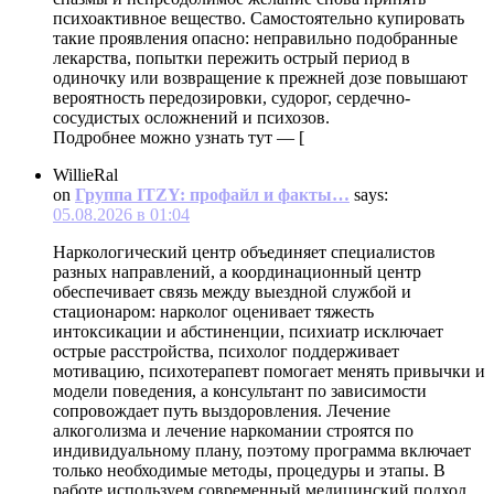
психоактивное вещество. Самостоятельно купировать
такие проявления опасно: неправильно подобранные
лекарства, попытки пережить острый период в
одиночку или возвращение к прежней дозе повышают
вероятность передозировки, судорог, сердечно-
сосудистых осложнений и психозов.
Подробнее можно узнать тут — [
WillieRal
on
Группа ITZY: профайл и факты…
says:
05.08.2026 в 01:04
Наркологический центр объединяет специалистов
разных направлений, а координационный центр
обеспечивает связь между выездной службой и
стационаром: нарколог оценивает тяжесть
интоксикации и абстиненции, психиатр исключает
острые расстройства, психолог поддерживает
мотивацию, психотерапевт помогает менять привычки и
модели поведения, а консультант по зависимости
сопровождает путь выздоровления. Лечение
алкоголизма и лечение наркомании строятся по
индивидуальному плану, поэтому программа включает
только необходимые методы, процедуры и этапы. В
работе используем современный медицинский подход,