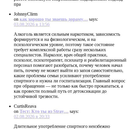
пра
JohnnyClirm
on
как хорошо ты знаешь дораму…
says:
03.08.2026 в 13:56
Алкоголь является сильным наркотиком, зависимость
формируется и на физиологическом, и на
психологическом уровне, поэтому такое состояние
требует комплексной работы сразу нескольких
специалистов. Нарколог, врач общей практики,
психолог, психотерапевт, психиатр и реабилитационный
персонал помогают разобраться, почему человек начал
пить, почему не может выйти из запоя самостоятельно,
какие проблемы семьи усиливают употребление
спиртного и нужна ли госпитализация. Главный вопрос
при обращении — не только как быстро прокапаться, а
как провести полный путь от детоксикации до
устойчивой трезвости.
CurtisReava
on
Тест: Кто ты из Stray…
says:
02.08.2026 в 20:33
Длительное употребление спиртного неизбежно