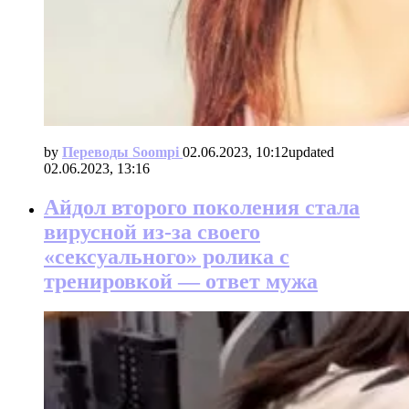
by
Переводы Soompi
02.06.2023, 10:12
updated
02.06.2023, 13:16
Айдол второго поколения стала
вирусной из-за своего
«сексуального» ролика с
тренировкой — ответ мужа