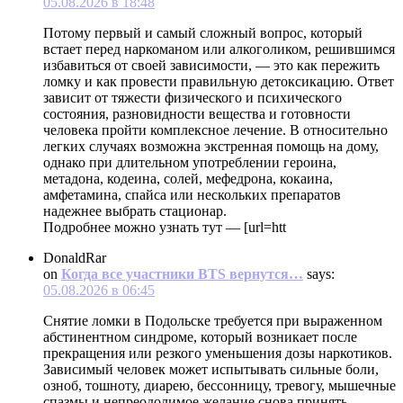
05.08.2026 в 18:48
Потому первый и самый сложный вопрос, который
встает перед наркоманом или алкоголиком, решившимся
избавиться от своей зависимости, — это как пережить
ломку и как провести правильную детоксикацию. Ответ
зависит от тяжести физического и психического
состояния, разновидности вещества и готовности
человека пройти комплексное лечение. В относительно
легких случаях возможна экстренная помощь на дому,
однако при длительном употреблении героина,
метадона, кодеина, солей, мефедрона, кокаина,
амфетамина, спайса или нескольких препаратов
надежнее выбрать стационар.
Подробнее можно узнать тут — [url=htt
DonaldRar
on
Когда все участники BTS вернутся…
says:
05.08.2026 в 06:45
Снятие ломки в Подольске требуется при выраженном
абстинентном синдроме, который возникает после
прекращения или резкого уменьшения дозы наркотиков.
Зависимый человек может испытывать сильные боли,
озноб, тошноту, диарею, бессонницу, тревогу, мышечные
спазмы и непреодолимое желание снова принять