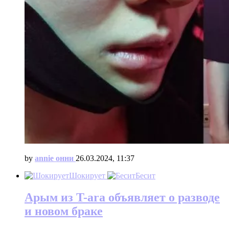
by
annie онни
26.03.2024, 11:37
Шокирует
Бесит
Арым из T-ara объявляет о разводе
и новом браке