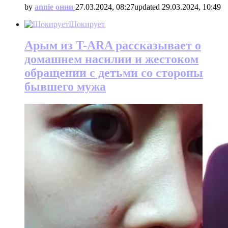
by
annie онни
27.03.2024, 08:27
updated
29.03.2024, 10:49
Шокирует
Арым из T-ARA рассказывает о
домашнем насилии и жестоком
обращении с детьми со стороны
бывшего мужа