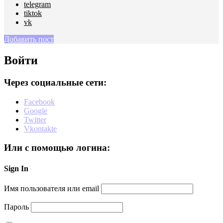
telegram
tiktok
vk
Добавить пост
Войти
Через социальные сети:
Facebook
Google
Twitter
Vkontakte
Или с помощью логина:
Sign In
Имя пользователя или email
Пароль