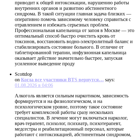
приводит к общей интоксикации, нарушению работы
внутренних органов и развитию абстинентного
синдрома. В такой ситуации главная задача близких —
оперативно помочь зависимому человеку справиться с
отравлением и избежать серьезных проблем.
Профессиональная капельница от запоя в Москве — это
оптимальный способ быстро очистить кровь от
токсинов, восстановить водно-электролитный баланс и
стабилизировать состояние больного. В отличие от
таблетированной терапии, инфузионная капельница
оказывает действие значительно быстрее, запуская
усиленное выведение проду
Scottdop
on
Когда все участники BTS вернутся…
says:
01.08.2026 в 04:06
Алкоголь является сильным наркотиком, зависимость
формируется и на физиологическом, и на
психологическом уровне, поэтому такое состояние
требует комплексной работы сразу нескольких
специалистов. В лечение могут включаться нарколог,
врач-терапевт, психолог, психиатр, психотерапевт,
медсестры и реабилитационный персонал, которые
работают с интоксикацией, абстинентным синдромом,